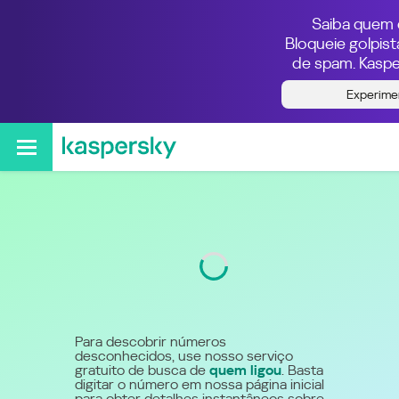
Saiba quem e
Bloqueie golpis
de spam. Kaspe
Quem ligou do número
Experime
5540035597
Código
4003
Para descobrir números
desconhecidos, use nosso serviço
gratuito de busca de
quem ligou
. Basta
digitar o número em nossa página inicial
para obter detalhes instantâneos sobre