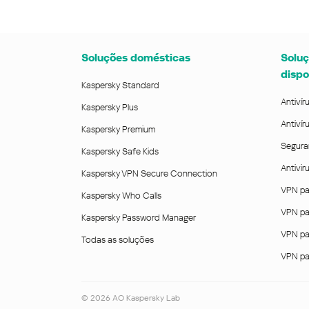
Soluções domésticas
Soluç
dispo
Kaspersky Standard
Antivír
Kaspersky Plus
Antivír
Kaspersky Premium
Segura
Kaspersky Safe Kids
Antivi
Kaspersky VPN Secure Connection
VPN pa
Kaspersky Who Calls
VPN pa
Kaspersky Password Manager
VPN pa
Todas as soluções
VPN pa
©
2026
AO Kaspersky Lab