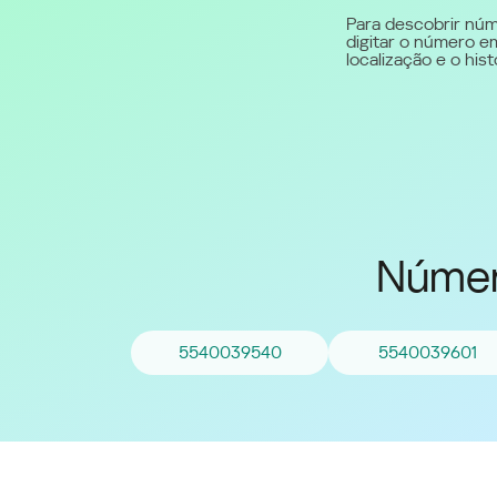
Para descobrir núm
digitar o número em
Middle East (English)
localização e o hi
الشرق الأوسط (Arabic)
Númer
5540039540
5540039601