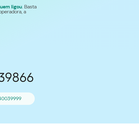
uem ligou
. Basta
Para todos os demais
operadora, a
países
Site global
039866
40039999