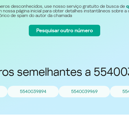
Україна (Ukraine)
eros desconhecidos, use nosso serviço gratuito de busca de
q
 nossa página inicial para obter detalhes instantâneos sobre a 
stórico de spam do autor da chamada
Pesquisar outro número
os semelhantes a 5540
5540039894
5540039969
55