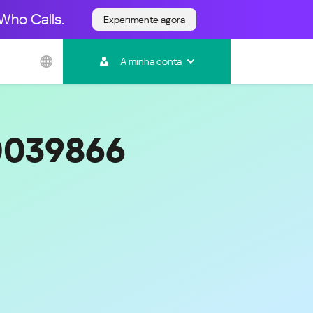
Who Calls.
Experimente agora
Ásia e Pacífico
A minha conta
Australia
India
Indonesia (Bahasa)
Malaysia - English
0039866
Malaysia - Bahasa Melayu
New Zealand
Việt Nam
ไทย (Thailand)
한국 (Korea)
中国 (China)
香港特別行政區 (Hong Kong SAR)
台灣 (Taiwan)
日本語 (Japan)