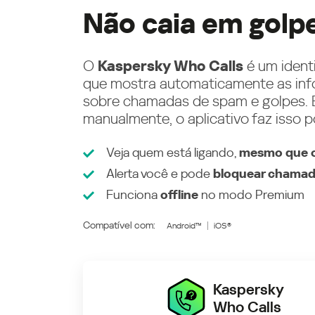
Não caia em golp
O
Kaspersky Who Calls
é um ident
que mostra automaticamente as inf
sobre chamadas de spam e golpes. E
manualmente, o aplicativo faz isso p
Veja quem está ligando,
mesmo que o
Alerta você e pode
bloquear chamad
Funciona
offline
no modo
Premium
Compatível com:
Android™
iOS®
Kaspersky
Who Calls