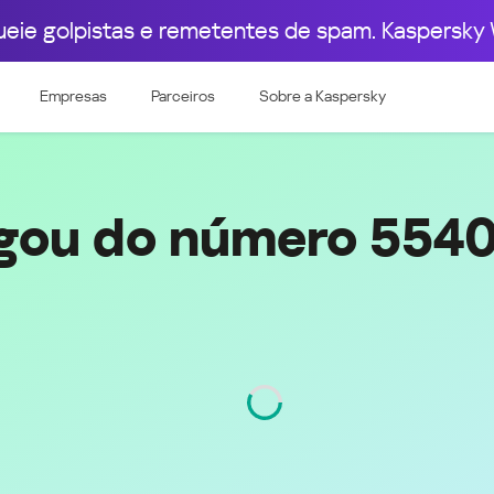
ueie golpistas e remetentes de spam. Kaspersky 
pa Ocidental
Leste Europeu
003
5540039866
Empresas
Parceiros
Sobre a Kaspersky
e & Luxembourg
Česká republika
k
Magyarország
land & Schweiz
Polska
România
igou do número 554
Srbija
Svizzera
Türkiye
nd
Ελλάδα (Greece)
България (Bulgaria)
ich
Қазақстан - Русский (Kazakhstan -
Russian)
Código
4003
Қазақстан - Қазақша (Kazakhstan -
Kazakh)
Россия и Белару́сь (Russia &
Kingdom
Belarus)