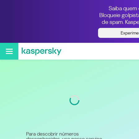
Saiba quem e
Bloqueie golpis
de spam. Kaspe
Quem ligou do número
Experime
79036033100
Código
903
Para descobrir números
desconhecidos, use nosso serviço